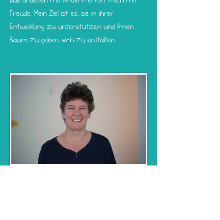
Das arbeiten mit Kindern erfüllt mich mit
Freude. Mein Ziel ist es, sie in ihrer
Entwicklung zu unterstützen und ihnen
Raum zu geben, sich zu entfalten.
Mithilfe:
Brigitt Neuweiler
ausgebildete Kinderkrankenschwester